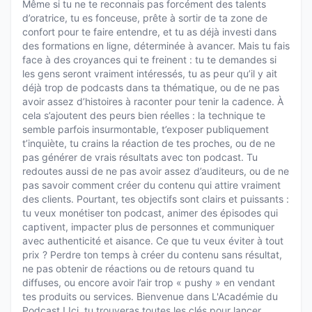
Même si tu ne te reconnais pas forcément des talents
d’oratrice, tu es fonceuse, prête à sortir de ta zone de
confort pour te faire entendre, et tu as déjà investi dans
des formations en ligne, déterminée à avancer. Mais tu fais
face à des croyances qui te freinent : tu te demandes si
les gens seront vraiment intéressés, tu as peur qu’il y ait
déjà trop de podcasts dans ta thématique, ou de ne pas
avoir assez d’histoires à raconter pour tenir la cadence. À
cela s’ajoutent des peurs bien réelles : la technique te
semble parfois insurmontable, t’exposer publiquement
t’inquiète, tu crains la réaction de tes proches, ou de ne
pas générer de vrais résultats avec ton podcast. Tu
redoutes aussi de ne pas avoir assez d’auditeurs, ou de ne
pas savoir comment créer du contenu qui attire vraiment
des clients. Pourtant, tes objectifs sont clairs et puissants :
tu veux monétiser ton podcast, animer des épisodes qui
captivent, impacter plus de personnes et communiquer
avec authenticité et aisance. Ce que tu veux éviter à tout
prix ? Perdre ton temps à créer du contenu sans résultat,
ne pas obtenir de réactions ou de retours quand tu
diffuses, ou encore avoir l’air trop « pushy » en vendant
tes produits ou services. Bienvenue dans L'Académie du
Podcast ! Ici, tu trouveras toutes les clés pour lancer,